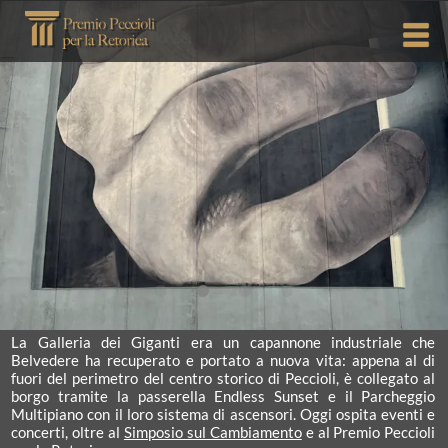
Menu
La
Galleria dei Giganti
era un capannone industriale che
Belvedere ha recuperato e portato a nuova vita: appena al di
fuori del perimetro del centro storico di Peccioli, è collegato al
borgo tramite la passerella Endless Sunset e il Parcheggio
Multipiano con il loro sistema di ascensori. Oggi ospita eventi e
concerti, oltre al
Simposio sul Cambiamento
e al Premio Peccioli
per la Retorica.
PREMIO PECCIOLI PER LA RETORICA
- Copyright 2024 Belvedere S.p.A.
L’ingresso si trova in
Viale Camillo Benso Conte di Cavour, 3B,
& Centro di Terapia Strategica - Designed by Belvedere S.p.A. - P.I. e C.F.
56037 Peccioli
01404590505
Coordinate GPS
43.54727 10.71921
Termini e Condizioni
Privacy Policy